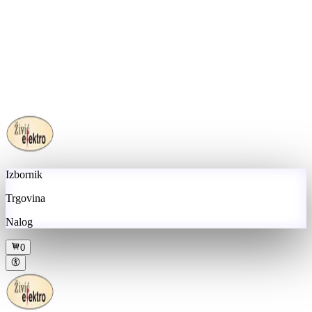
Izbornik
Trgovina
Nalog
0