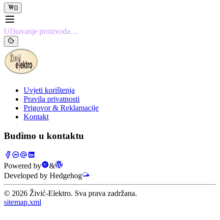
0
Učitavanje proizvoda…
Uvjeti korištenja
Pravila privatnosti
Prigovor & Reklamacije
Kontakt
Budimo u kontaktu
Powered by
&
Developed by Hedgehog
©
2026
Živić-Elektro. Sva prava zadržana.
sitemap.xml