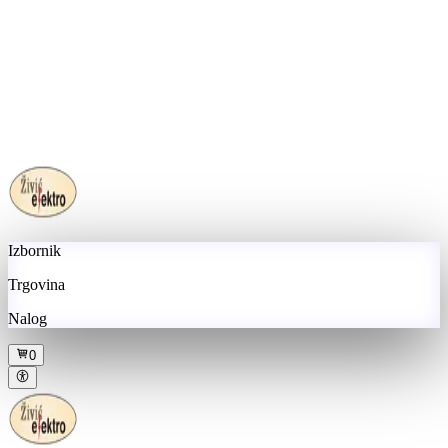
Izbornik
Trgovina
Nalog
0