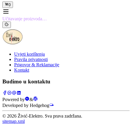
0
Učitavanje proizvoda…
Uvjeti korištenja
Pravila privatnosti
Prigovor & Reklamacije
Kontakt
Budimo u kontaktu
Powered by
&
Developed by Hedgehog
©
2026
Živić-Elektro. Sva prava zadržana.
sitemap.xml