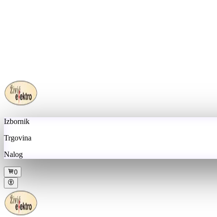
Izbornik
Trgovina
Nalog
0