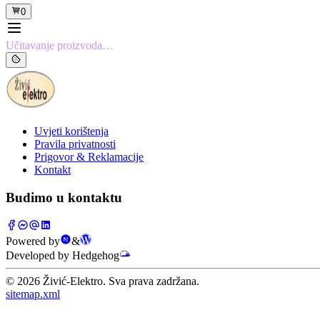
0
Učitavanje proizvoda…
Uvjeti korištenja
Pravila privatnosti
Prigovor & Reklamacije
Kontakt
Budimo u kontaktu
Powered by
&
Developed by Hedgehog
©
2026
Živić-Elektro. Sva prava zadržana.
sitemap.xml