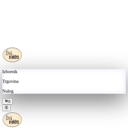
Izbornik
Trgovina
Nalog
0