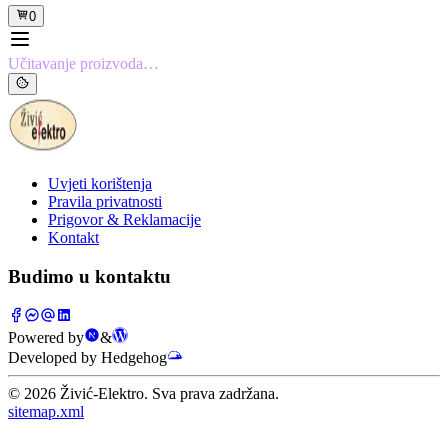
0
Učitavanje proizvoda…
Uvjeti korištenja
Pravila privatnosti
Prigovor & Reklamacije
Kontakt
Budimo u kontaktu
Powered by
&
Developed by Hedgehog
©
2026
Živić-Elektro. Sva prava zadržana.
sitemap.xml