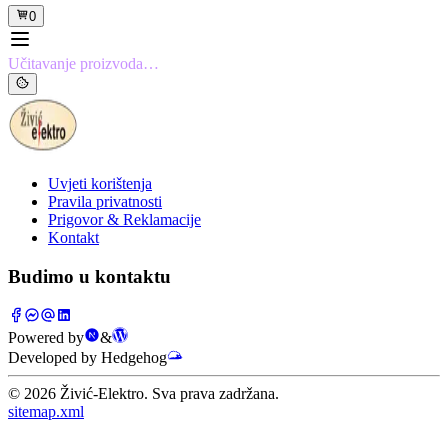
0
Učitavanje proizvoda…
Uvjeti korištenja
Pravila privatnosti
Prigovor & Reklamacije
Kontakt
Budimo u kontaktu
Powered by
&
Developed by Hedgehog
©
2026
Živić-Elektro. Sva prava zadržana.
sitemap.xml