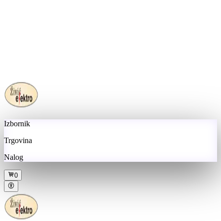
Izbornik
Trgovina
Nalog
0