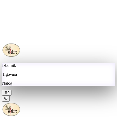
Izbornik
Trgovina
Nalog
0