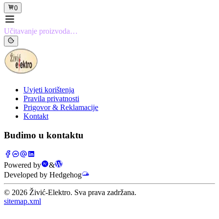
0
Učitavanje proizvoda…
Uvjeti korištenja
Pravila privatnosti
Prigovor & Reklamacije
Kontakt
Budimo u kontaktu
Powered by
&
Developed by Hedgehog
©
2026
Živić-Elektro. Sva prava zadržana.
sitemap.xml