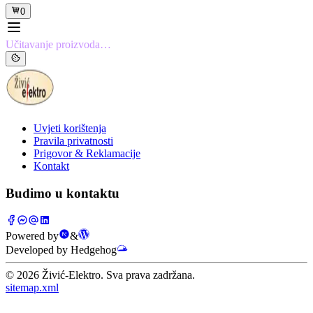
0
Učitavanje proizvoda…
Uvjeti korištenja
Pravila privatnosti
Prigovor & Reklamacije
Kontakt
Budimo u kontaktu
Powered by
&
Developed by Hedgehog
©
2026
Živić-Elektro. Sva prava zadržana.
sitemap.xml