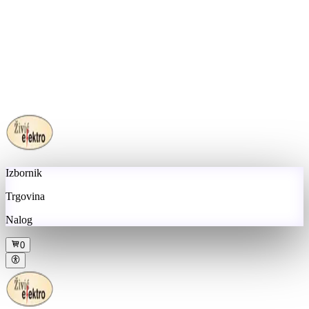
Izbornik
Trgovina
Nalog
0