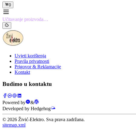
0
Učitavanje proizvoda…
Uvjeti korištenja
Pravila privatnosti
Prigovor & Reklamacije
Kontakt
Budimo u kontaktu
Powered by
&
Developed by Hedgehog
©
2026
Živić-Elektro. Sva prava zadržana.
sitemap.xml