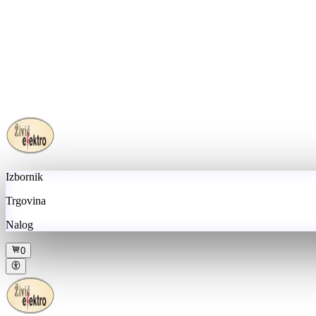
Izbornik
Trgovina
Nalog
0