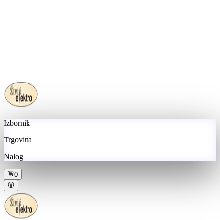
Izbornik
Trgovina
Nalog
0