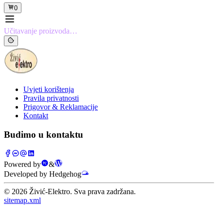
0
Učitavanje proizvoda…
Uvjeti korištenja
Pravila privatnosti
Prigovor & Reklamacije
Kontakt
Budimo u kontaktu
Powered by
&
Developed by Hedgehog
©
2026
Živić-Elektro. Sva prava zadržana.
sitemap.xml