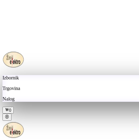
Izbornik
Trgovina
Nalog
0