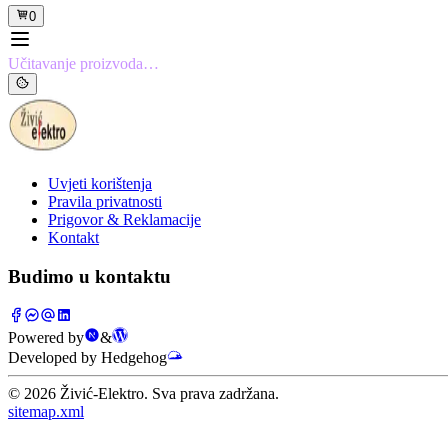
0
Učitavanje proizvoda…
Uvjeti korištenja
Pravila privatnosti
Prigovor & Reklamacije
Kontakt
Budimo u kontaktu
Powered by
&
Developed by Hedgehog
©
2026
Živić-Elektro. Sva prava zadržana.
sitemap.xml