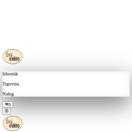
Izbornik
Trgovina
Nalog
0