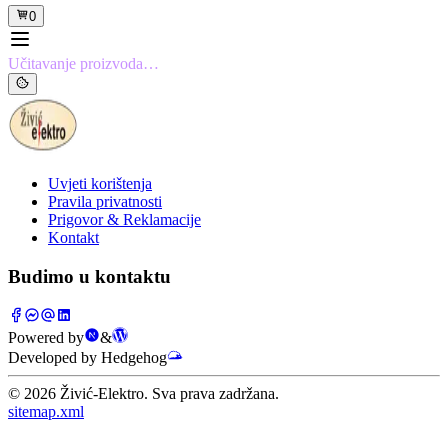
0
Učitavanje proizvoda…
Uvjeti korištenja
Pravila privatnosti
Prigovor & Reklamacije
Kontakt
Budimo u kontaktu
Powered by
&
Developed by Hedgehog
©
2026
Živić-Elektro. Sva prava zadržana.
sitemap.xml