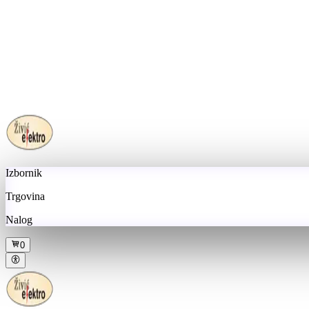
Izbornik
Trgovina
Nalog
0