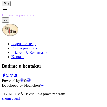
0
Učitavanje proizvoda…
Uvjeti korištenja
Pravila privatnosti
Prigovor & Reklamacije
Kontakt
Budimo u kontaktu
Powered by
&
Developed by Hedgehog
©
2026
Živić-Elektro. Sva prava zadržana.
sitemap.xml