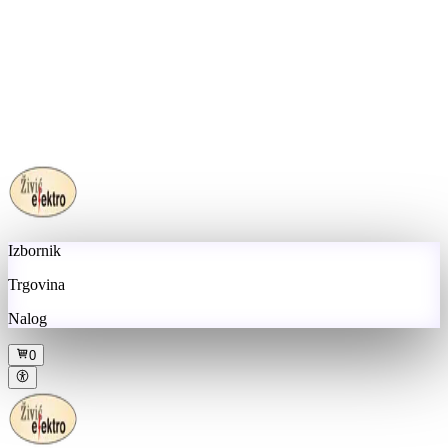
Izbornik
Trgovina
Nalog
0