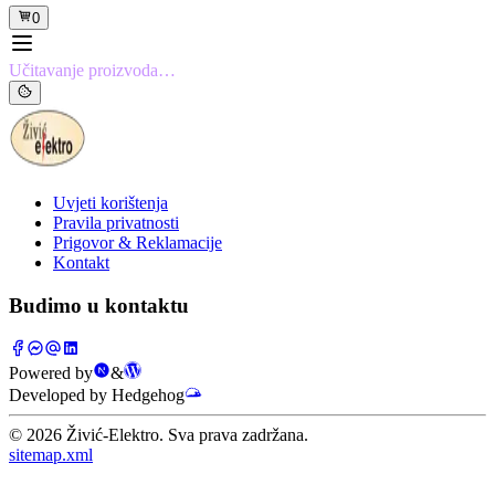
0
Učitavanje proizvoda…
Uvjeti korištenja
Pravila privatnosti
Prigovor & Reklamacije
Kontakt
Budimo u kontaktu
Powered by
&
Developed by Hedgehog
©
2026
Živić-Elektro. Sva prava zadržana.
sitemap.xml