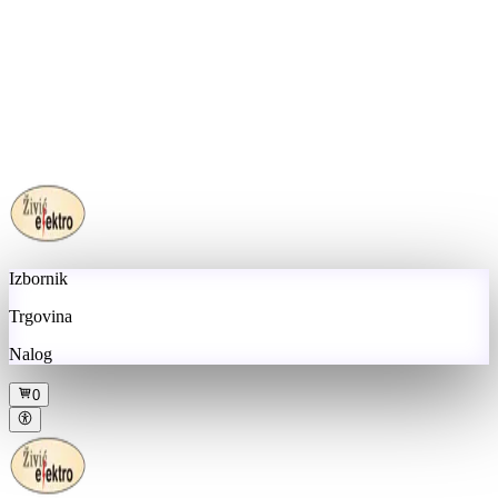
Izbornik
Trgovina
Nalog
0