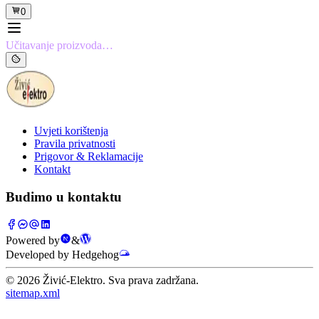
0
Učitavanje proizvoda…
Uvjeti korištenja
Pravila privatnosti
Prigovor & Reklamacije
Kontakt
Budimo u kontaktu
Powered by
&
Developed by Hedgehog
©
2026
Živić-Elektro. Sva prava zadržana.
sitemap.xml