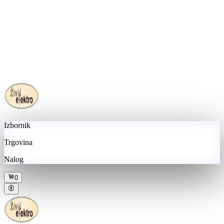
Izbornik
Trgovina
Nalog
0