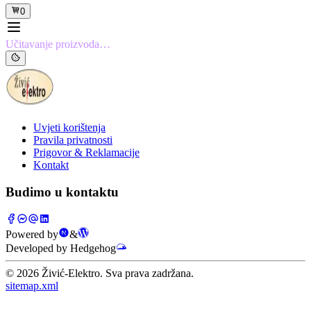
0
Učitavanje proizvoda…
Uvjeti korištenja
Pravila privatnosti
Prigovor & Reklamacije
Kontakt
Budimo u kontaktu
Powered by
&
Developed by Hedgehog
©
2026
Živić-Elektro. Sva prava zadržana.
sitemap.xml