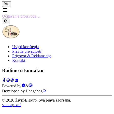
0
Učitavanje proizvoda…
Uvjeti korištenja
Pravila privatnosti
Prigovor & Reklamacije
Kontakt
Budimo u kontaktu
Powered by
&
Developed by Hedgehog
©
2026
Živić-Elektro. Sva prava zadržana.
sitemap.xml