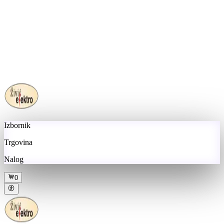
Izbornik
Trgovina
Nalog
0