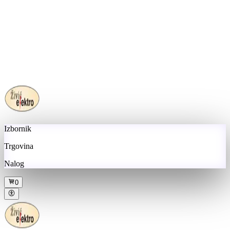
Izbornik
Trgovina
Nalog
0