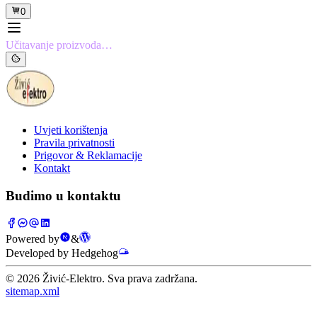
0
Učitavanje proizvoda…
Uvjeti korištenja
Pravila privatnosti
Prigovor & Reklamacije
Kontakt
Budimo u kontaktu
Powered by
&
Developed by Hedgehog
©
2026
Živić-Elektro. Sva prava zadržana.
sitemap.xml