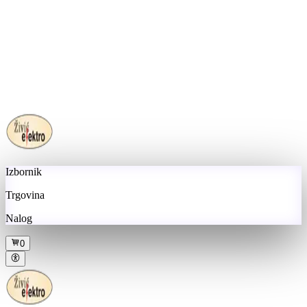
Izbornik
Trgovina
Nalog
0