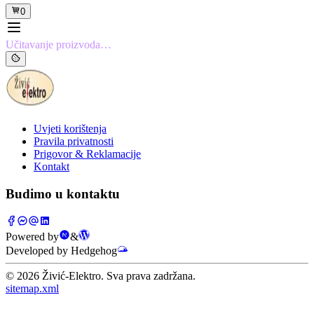
0
Učitavanje proizvoda…
Uvjeti korištenja
Pravila privatnosti
Prigovor & Reklamacije
Kontakt
Budimo u kontaktu
Powered by
&
Developed by Hedgehog
©
2026
Živić-Elektro. Sva prava zadržana.
sitemap.xml