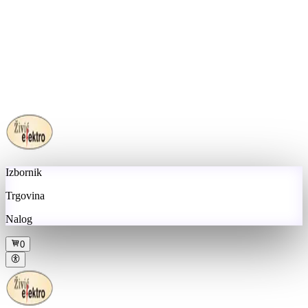
Izbornik
Trgovina
Nalog
0