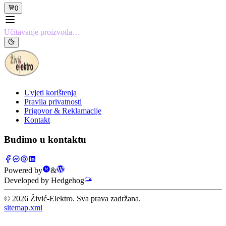
0
Učitavanje proizvoda…
Uvjeti korištenja
Pravila privatnosti
Prigovor & Reklamacije
Kontakt
Budimo u kontaktu
Powered by
&
Developed by Hedgehog
©
2026
Živić-Elektro. Sva prava zadržana.
sitemap.xml