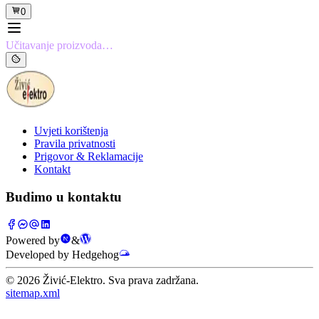
0
Učitavanje proizvoda…
Uvjeti korištenja
Pravila privatnosti
Prigovor & Reklamacije
Kontakt
Budimo u kontaktu
Powered by
&
Developed by Hedgehog
©
2026
Živić-Elektro. Sva prava zadržana.
sitemap.xml