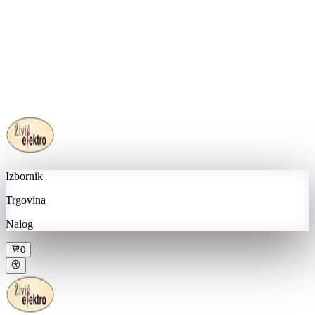
Izbornik
Trgovina
Nalog
0