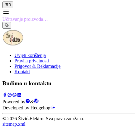
0
Učitavanje proizvoda…
Uvjeti korištenja
Pravila privatnosti
Prigovor & Reklamacije
Kontakt
Budimo u kontaktu
Powered by
&
Developed by Hedgehog
©
2026
Živić-Elektro. Sva prava zadržana.
sitemap.xml