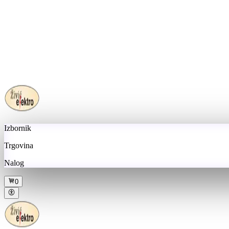
Izbornik
Trgovina
Nalog
0