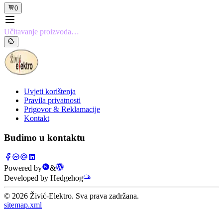
0
Učitavanje proizvoda…
Uvjeti korištenja
Pravila privatnosti
Prigovor & Reklamacije
Kontakt
Budimo u kontaktu
Powered by
&
Developed by Hedgehog
©
2026
Živić-Elektro. Sva prava zadržana.
sitemap.xml