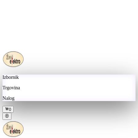
Izbornik
Trgovina
Nalog
0