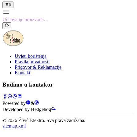
0
Učitavanje proizvoda…
Uvjeti korištenja
Pravila privatnosti
Prigovor & Reklamacije
Kontakt
Budimo u kontaktu
Powered by
&
Developed by Hedgehog
©
2026
Živić-Elektro. Sva prava zadržana.
sitemap.xml