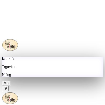
Izbornik
Trgovina
Nalog
0