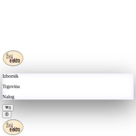
Izbornik
Trgovina
Nalog
0