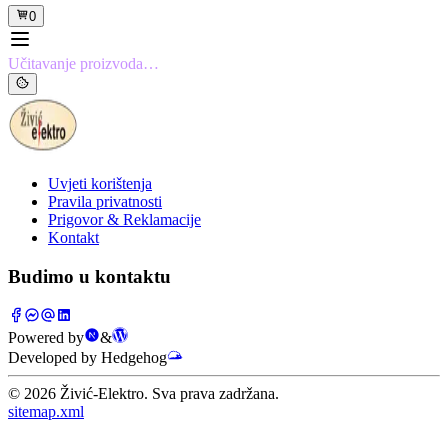
0
Učitavanje proizvoda…
Uvjeti korištenja
Pravila privatnosti
Prigovor & Reklamacije
Kontakt
Budimo u kontaktu
Powered by
&
Developed by Hedgehog
©
2026
Živić-Elektro. Sva prava zadržana.
sitemap.xml