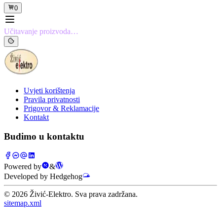
0
Učitavanje proizvoda…
Uvjeti korištenja
Pravila privatnosti
Prigovor & Reklamacije
Kontakt
Budimo u kontaktu
Powered by
&
Developed by Hedgehog
©
2026
Živić-Elektro. Sva prava zadržana.
sitemap.xml