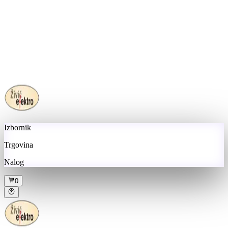
Izbornik
Trgovina
Nalog
0