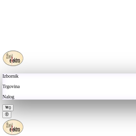
Izbornik
Trgovina
Nalog
0