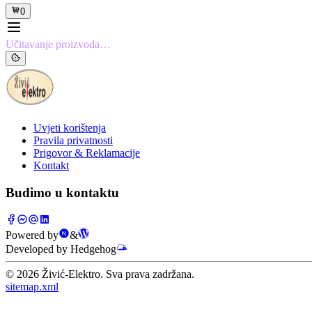
0
Učitavanje proizvoda…
Uvjeti korištenja
Pravila privatnosti
Prigovor & Reklamacije
Kontakt
Budimo u kontaktu
Powered by
&
Developed by Hedgehog
©
2026
Živić-Elektro. Sva prava zadržana.
sitemap.xml