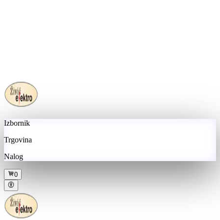
Izbornik
Trgovina
Nalog
0