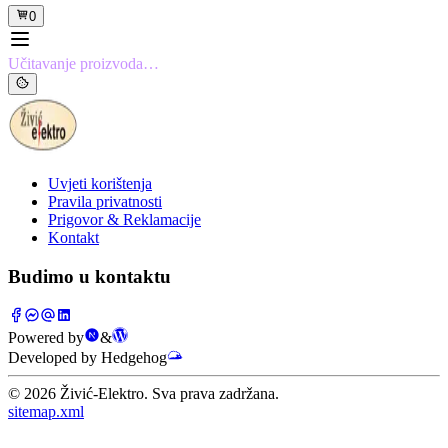
0
Učitavanje proizvoda…
Uvjeti korištenja
Pravila privatnosti
Prigovor & Reklamacije
Kontakt
Budimo u kontaktu
Powered by
&
Developed by Hedgehog
©
2026
Živić-Elektro. Sva prava zadržana.
sitemap.xml