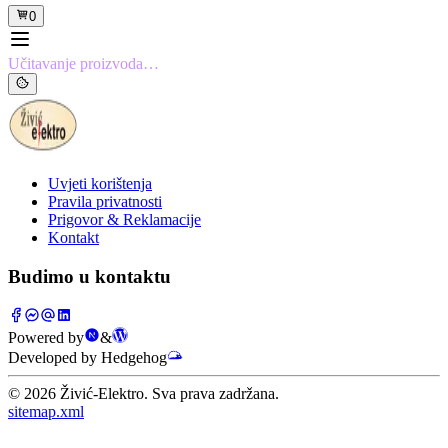
0
Učitavanje proizvoda…
Uvjeti korištenja
Pravila privatnosti
Prigovor & Reklamacije
Kontakt
Budimo u kontaktu
Powered by
&
Developed by Hedgehog
©
2026
Živić-Elektro. Sva prava zadržana.
sitemap.xml