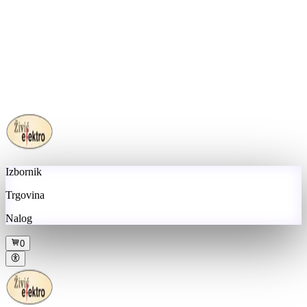
Izbornik
Trgovina
Nalog
0