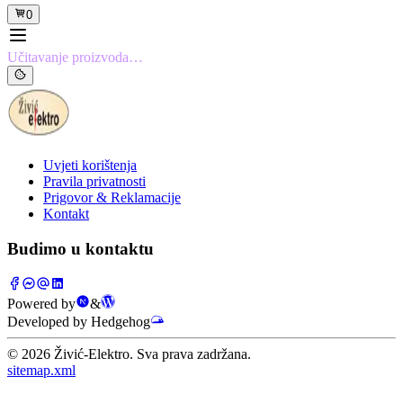
0
Učitavanje proizvoda…
Uvjeti korištenja
Pravila privatnosti
Prigovor & Reklamacije
Kontakt
Budimo u kontaktu
Powered by
&
Developed by Hedgehog
©
2026
Živić-Elektro. Sva prava zadržana.
sitemap.xml