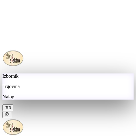
Izbornik
Trgovina
Nalog
0