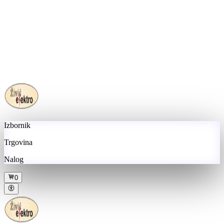
Izbornik
Trgovina
Nalog
0