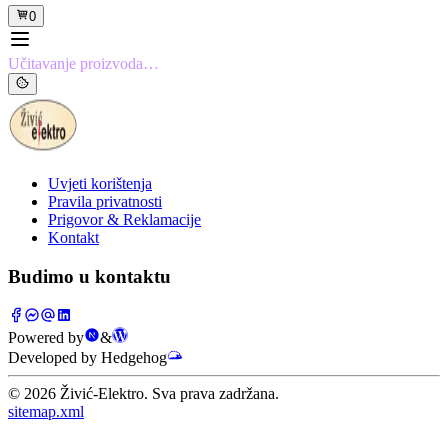
0
Učitavanje proizvoda…
Uvjeti korištenja
Pravila privatnosti
Prigovor & Reklamacije
Kontakt
Budimo u kontaktu
Powered by
&
Developed by Hedgehog
©
2026
Živić-Elektro. Sva prava zadržana.
sitemap.xml